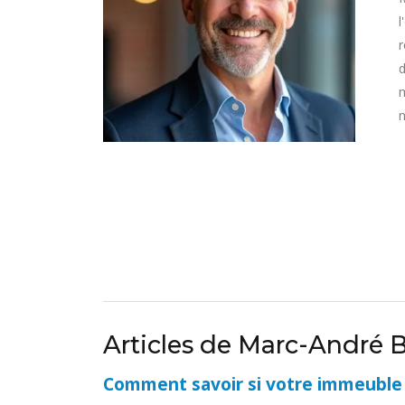
l
r
d
m
n
Articles de Marc-André B
Comment savoir si votre immeuble es