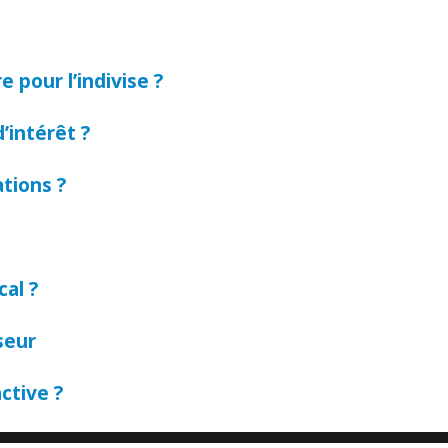
 pour l’indivise ?
’intérêt ?
tions ?
al ?
seur
ctive ?