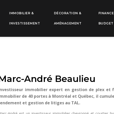
IMMOBILIER &
DÉCORATION &
FINANCE
INVESTISSEMENT
AMÉNAGEMENT
BUDGET
Marc-André Beaulieu
Investisseur immobilier expert en gestion de plex et fi
immobilier de 40 portes à Montréal et Québec, il cumule
rendement et gestion de litiges au TAL.
arc-André est un investisseur immobilier chevronné et courtier hyp