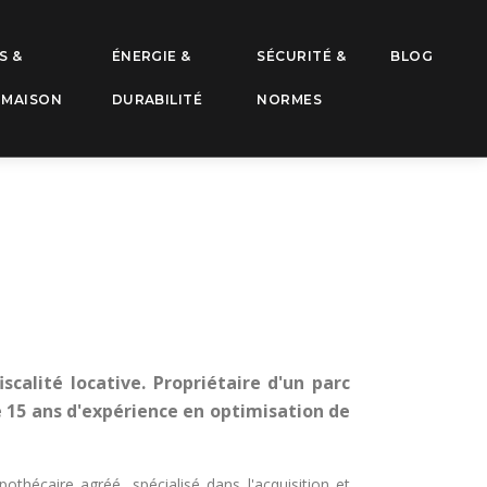
S &
ÉNERGIE &
SÉCURITÉ &
BLOG
 MAISON
DURABILITÉ
NORMES
scalité locative. Propriétaire d'un parc
 15 ans d'expérience en optimisation de
othécaire agréé, spécialisé dans l'acquisition et