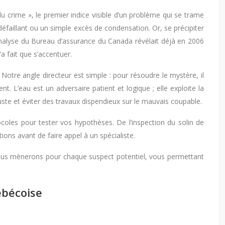
du crime », le premier indice visible d’un problème qui se trame
 défaillant ou un simple excès de condensation. Or, se précipiter
 analyse du Bureau d’assurance du Canada révélait déjà en 2006
a fait que s’accentuer.
 Notre angle directeur est simple : pour résoudre le mystère, il
t. L’eau est un adversaire patient et logique ; elle exploite la
 juste et éviter des travaux dispendieux sur le mauvais coupable.
tocoles pour tester vos hypothèses. De l’inspection du solin de
ons avant de faire appel à un spécialiste.
e nous mènerons pour chaque suspect potentiel, vous permettant
ébécoise