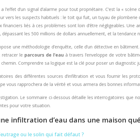
l’effet d’un signal d’alarme pour tout propriétaire. C’est la « scène 
ur vers les suspects habituels : le toit qui fuit, un tuyau de plomberie
ux financiers liés à ces problèmes sont loin d’être négligeables. Une
, dépassant les 500 millions de dollars annuellement, et la tendance n’
propose une méthodologie d’enquête, celle d’un détective en bâtiment.
 retracer le
parcours de l’eau
à travers l’enveloppe de votre bâtimen
yer un chemin. Comprendre sa logique est la clé pour poser un diagnostic
oires des différentes sources d’infiltration et vous fournir les pro
tape vous rapprochera de la vérité et vous armera des bonnes informati
nvestigation. Le sommaire ci-dessous détaille les interrogatoires qu
ntes pour votre situation.
une infiltration d’eau dans une maison qu
feutrage ou le solin qui fait défaut ?