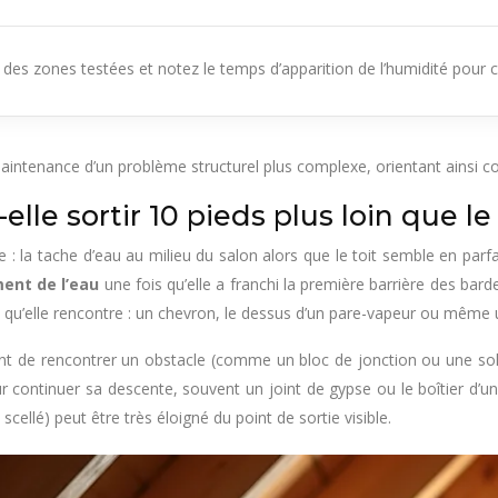
es zones testées et notez le temps d’apparition de l’humidité pour ch
ntenance d’un problème structurel plus complexe, orientant ainsi cor
lle sortir 10 pieds plus loin que le
e : la tache d’eau au milieu du salon alors que le toit semble en parfa
nt de l’eau
une fois qu’elle a franchi la première barrière des bar
e qu’elle rencontre : un chevron, le dessus d’un pare-vapeur ou même 
ant de rencontrer un obstacle (comme un bloc de jonction ou une sol
continuer sa descente, souvent un joint de gypse ou le boîtier d’un l
scellé) peut être très éloigné du point de sortie visible.