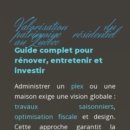
Valorisation du
patrimoine résidentiel
au Québec
Guide complet pour
rénover, entretenir et
investir
Administrer un
plex
ou une
maison exige une vision globale :
travaux saisonniers
,
optimisation fiscale
et design.
Cette approche garantit la